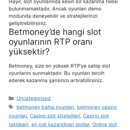
Hayır, slot oyunlarında kesin bir kazanma hilesi
bulunmamaktadır. Ancak oyunları demo
modunda deneyebilir ve stratejilerinizi
geliştirebilirsiniz.
Betmoney’de hangi slot
oyunlarının RTP oranı
yüksektir?
Betmoney, size en yüksek RTP’ye sahip slot
oyunlarını sunmaktadır. Bu oyunları tercih
ederek kazanma şansınızı artırabilirsiniz.
Kategoriler
Uncategorized
Etiketler
betmoney bahis oyunları
,
betmoney casino
oyunları
,
Casino slot stratejileri
,
Casino slot
taktikleri
,
en çok kazandıran slotlar
,
Online slot