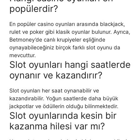
popülerdir?
En popüler casino oyunları arasında blackjack,
rulet ve poker gibi klasik oyunlar bulunur. Ayrıca,
Betmoney’de canlı krupiyeler eşliğinde
oynayabileceğiniz birçok farklı slot oyunu da
mevcuttur.
Slot oyunları hangi saatlerde
oynanır ve kazandırır?
Slot oyunları her saat oynanabilir ve
kazandırabilir. Yoğun saatlerde daha büyük
jackpotlar ve ödüllerin olduğu bilinmektedir.
Slot oyunlarında kesin bir
kazanma hilesi var mı?