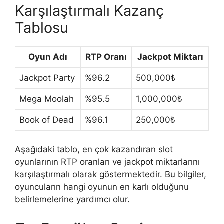
Karşılaştırmalı Kazanç
Tablosu
Oyun Adı
RTP Oranı
Jackpot Miktarı
Jackpot Party
%96.2
500,000₺
Mega Moolah
%95.5
1,000,000₺
Book of Dead
%96.1
250,000₺
Aşağıdaki tablo, en çok kazandıran slot
oyunlarının RTP oranları ve jackpot miktarlarını
karşılaştırmalı olarak göstermektedir. Bu bilgiler,
oyuncuların hangi oyunun en karlı olduğunu
belirlemelerine yardımcı olur.