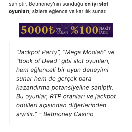
sahiptir. Betmoney’nin sunduğu
en iyi slot
oyunları
, sizlere eğlence ve karlılık sunar.
“Jackpot Party”, “Mega Moolah” ve
“Book of Dead” gibi slot oyunları,
hem eğlenceli bir oyun deneyimi
sunar hem de gerçek para
kazandırma potansiyeline sahiptir.
Bu oyunlar, RTP oranları ve jackpot
ödülleri açısından diğerlerinden
sıyrılır.” – Betmoney Casino