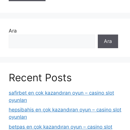
Ara
Ara
Recent Posts
safirbet en çok kazandıran oyun – casino slot
oyunları
hepsibahis en çok kazandıran oyun – casino slot
oyunları
betpas en çok kazandıran oyun – casino slot