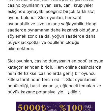
casino oyunlarının yanı sıra, canlı krupiyeler
eşliğinde oynayabileceğiniz birçok farklı slot
oyunu bulunur. Slot oyunları, her saat
oynanabilir ve size kazanç sağlayabilir. Hangi
saatlerde oynamanın daha kazançlı olduğunu
söylemek zor olsa da, yoğun saatlerde daha
büyük jackpotlar ve ödüllerin olduğu
bilinmektedir.
Slot oyunları, casino dünyasının en popüler oyun
kategorilerinden biridir. Hem online casinolarda
hem de fiziksel casinolarda geniş bir oyuncu
kitlesi tarafından tercih edilir. Slot oyunlarının
popülerliği, basit oynanışı, eğlenceli temaları ve
büyük kazanç potansiyeliyle ilişkilidir.