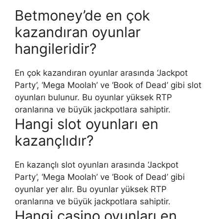
Betmoney’de en çok
kazandıran oyunlar
hangileridir?
En çok kazandıran oyunlar arasında ‘Jackpot
Party’, ‘Mega Moolah’ ve ‘Book of Dead’ gibi slot
oyunları bulunur. Bu oyunlar yüksek RTP
oranlarına ve büyük jackpotlara sahiptir.
Hangi slot oyunları en
kazançlıdır?
En kazançlı slot oyunları arasında ‘Jackpot
Party’, ‘Mega Moolah’ ve ‘Book of Dead’ gibi
oyunlar yer alır. Bu oyunlar yüksek RTP
oranlarına ve büyük jackpotlara sahiptir.
Hangi casino oyunları en