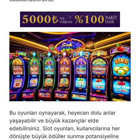
Bu oyunları oynayarak, heyecan dolu anlar
yaşayabilir ve büyük kazançlar elde
edebilirsiniz. Slot oyunları, kullanıcılarına her
dönüşte büyük ödüller sunma potansiyeline