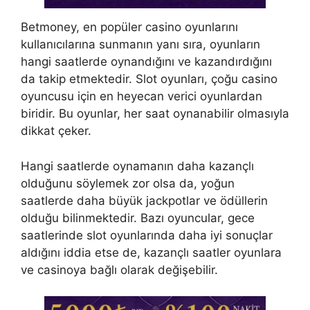
Betmoney, en popüler casino oyunlarını
kullanıcılarına sunmanın yanı sıra, oyunların
hangi saatlerde oynandığını ve kazandırdığını
da takip etmektedir. Slot oyunları, çoğu casino
oyuncusu için en heyecan verici oyunlardan
biridir. Bu oyunlar, her saat oynanabilir olmasıyla
dikkat çeker.
Hangi saatlerde oynamanın daha kazançlı
olduğunu söylemek zor olsa da, yoğun
saatlerde daha büyük jackpotlar ve ödüllerin
olduğu bilinmektedir. Bazı oyuncular, gece
saatlerinde slot oyunlarında daha iyi sonuçlar
aldığını iddia etse de, kazançlı saatler oyunlara
ve casinoya bağlı olarak değişebilir.