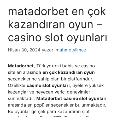
matadorbet en çok
kazandıran oyun –
casino slot oyunları
Nisan 30, 2024
yazar
imahmetyilmaz
Matadorbet
, Türkiye’deki bahis ve casino
siteleri arasında
en çok kazandıran oyun
seçeneklerine sahip olan bir platformdur.
Özellikle
casino slot oyunları
, üyelere yüksek
kazançlar ve heyecan verici deneyimler
sunmaktadır.
Matadorbet
casino slot oyunları
arasında en popüler seçenekler bulunmaktadır.
Bu oyunlar gerçek para kazandıran slot