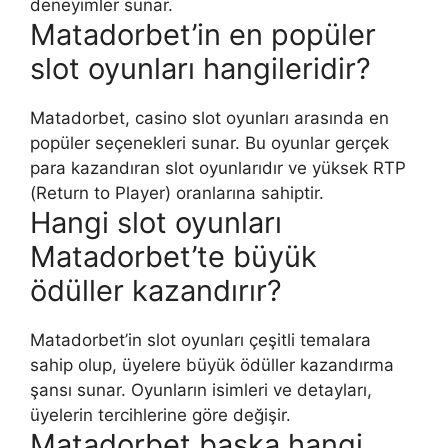
deneyimler sunar.
Matadorbet’in en popüler
slot oyunları hangileridir?
Matadorbet, casino slot oyunları arasında en
popüler seçenekleri sunar. Bu oyunlar gerçek
para kazandıran slot oyunlarıdır ve yüksek RTP
(Return to Player) oranlarına sahiptir.
Hangi slot oyunları
Matadorbet’te büyük
ödüller kazandırır?
Matadorbet’in slot oyunları çeşitli temalara
sahip olup, üyelere büyük ödüller kazandırma
şansı sunar. Oyunların isimleri ve detayları,
üyelerin tercihlerine göre değişir.
Matadorbet başka hangi