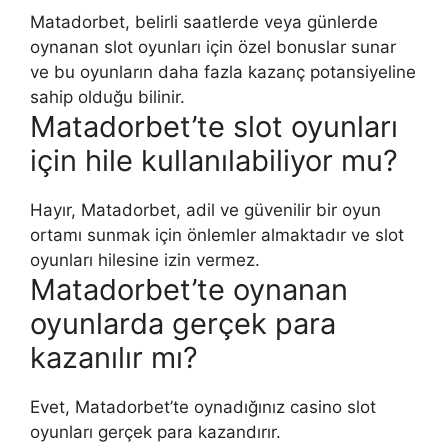
Matadorbet, belirli saatlerde veya günlerde
oynanan slot oyunları için özel bonuslar sunar
ve bu oyunların daha fazla kazanç potansiyeline
sahip olduğu bilinir.
Matadorbet’te slot oyunları
için hile kullanılabiliyor mu?
Hayır, Matadorbet, adil ve güvenilir bir oyun
ortamı sunmak için önlemler almaktadır ve slot
oyunları hilesine izin vermez.
Matadorbet’te oynanan
oyunlarda gerçek para
kazanılır mı?
Evet, Matadorbet’te oynadığınız casino slot
oyunları gerçek para kazandırır.