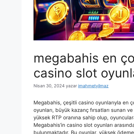
megabahis en ço
casino slot oyunl
Nisan 30, 2024
yazar
imahmetyilmaz
Megabahis, çeşitli casino oyunlarıyla en ç
oyunları, büyük kazanç fırsatları sunan ve 
yüksek RTP oranına sahip olup, oyuncular
Megabahis’in casino slot oyunları arasınd
bulunmaktadır. Bu oyunlar, yüksek ödeme o