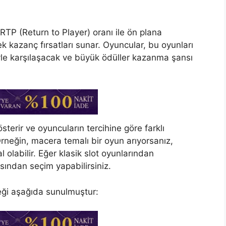
RTP (Return to Player) oranı ile ön plana
 kazanç fırsatları sunar. Oyuncular, bu oyunları
yle karşılaşacak ve büyük ödüller kazanma şansı
sterir ve oyuncuların tercihine göre farklı
rneğin, macera temalı bir oyun arıyorsanız,
 olabilir. Eğer klasik slot oyunlarından
sından seçim yapabilirsiniz.
eği aşağıda sunulmuştur: