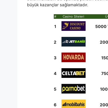
büyük kazançlar sağlamaktadır.
#
Casino Siteleri
Ü
1
5000 
2
200
3
15
4
75
5
100
6
200