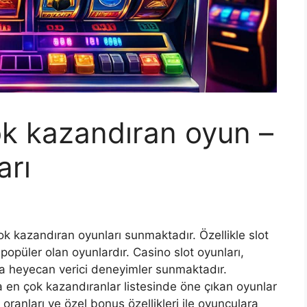
k kazandıran oyun –
arı
ok kazandıran oyunları sunmaktadır. Özellikle slot
popüler olan oyunlardır. Casino slot oyunları,
a heyecan verici deneyimler sunmaktadır.
a en çok kazandıranlar listesinde öne çıkan oyunlar
ranları ve özel bonus özellikleri ile oyunculara