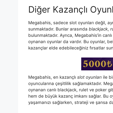
Diğer Kazançlı Oyun
Megabahis, sadece slot oyunları değil, a
sunmaktadır. Bunlar arasında
blackjack
,
r
bulunmaktadır. Ayrıca, Megabahis’in canlı
oynanan oyunlar da vardır. Bu oyunlar, bel
kazançlar elde edebileceğiniz fırsatlar su
Megabahis, en kazançlı
slot oyunları
ile b
oyuncularına çeşitlilik sağlamaktadır. Me
oynanan canlı blackjack, rulet ve poker g
hem de büyük kazanç imkanı sağlar. Bu oy
yaşamanızı sağlarken, strateji ve şansa da