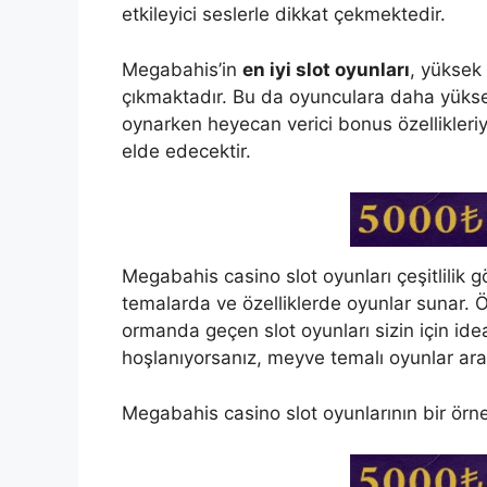
etkileyici seslerle dikkat çekmektedir.
Megabahis’in
en iyi slot oyunları
, yüksek 
çıkmaktadır. Bu da oyunculara daha yüksek
oynarken heyecan verici bonus özellikleri
elde edecektir.
Megabahis casino slot oyunları çeşitlilik gö
temalarda ve özelliklerde oyunlar sunar. Ö
ormanda geçen slot oyunları sizin için ideal
hoşlanıyorsanız, meyve temalı oyunlar ara
Megabahis casino slot oyunlarının bir örn