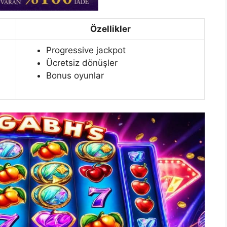
Özellikler
Progressive jackpot
Ücretsiz dönüşler
Bonus oyunlar