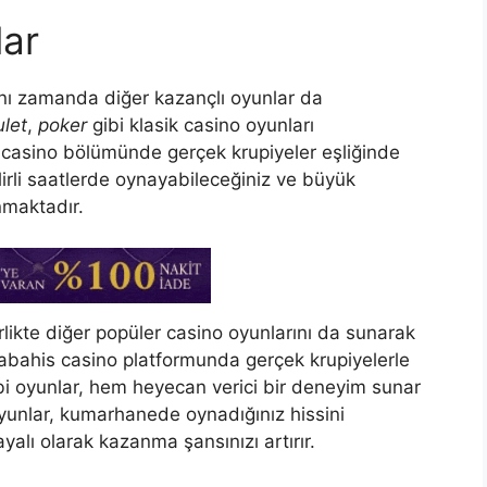
lar
ynı zamanda diğer kazançlı oyunlar da
ulet
,
poker
gibi klasik casino oyunları
 casino bölümünde gerçek krupiyeler eşliğinde
irli saatlerde oynayabileceğiniz ve büyük
nmaktadır.
irlikte diğer popüler casino oyunlarını da sunarak
gabahis casino platformunda gerçek krupiyelerle
ibi oyunlar, hem heyecan verici bir deneyim sunar
unlar, kumarhanede oynadığınız hissini
yalı olarak kazanma şansınızı artırır.