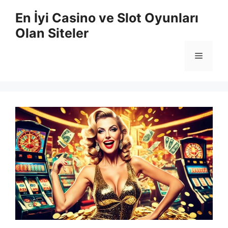
İçeriğe
En İyi Casino ve Slot Oyunları
atla
Olan Siteler
Menü