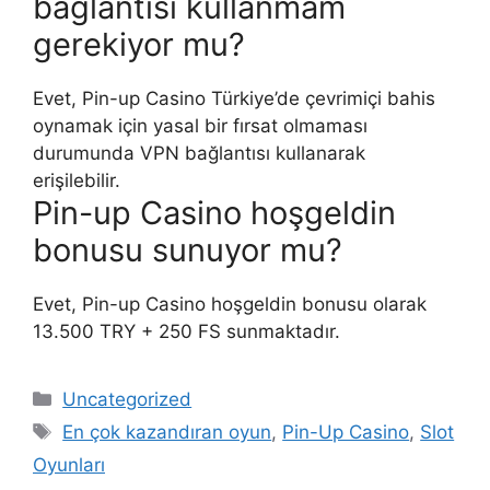
bağlantısı kullanmam
gerekiyor mu?
Evet, Pin-up Casino Türkiye’de çevrimiçi bahis
oynamak için yasal bir fırsat olmaması
durumunda VPN bağlantısı kullanarak
erişilebilir.
Pin-up Casino hoşgeldin
bonusu sunuyor mu?
Evet, Pin-up Casino hoşgeldin bonusu olarak
13.500 TRY + 250 FS sunmaktadır.
Kategoriler
Uncategorized
Etiketler
En çok kazandıran oyun
,
Pin-Up Casino
,
Slot
Oyunları