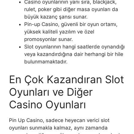
Casino oyunlarının yanı sıra, blackjack,
rulet, poker gibi diğer masa oyunları da
büyük kazanç şansı sunar.
Pin-up Casino, güvenli bir oyun ortamı,
yüksek kaliteli yazılım ve özel
promosyonlar sunar.
Slot oyunlarının hangi saatlerde oynandığı
veya kazandırdığına dair herhangi bir hile
bulunmamaktadır.
En Çok Kazandıran Slot
Oyunları ve Diğer
Casino Oyunları
Pin Up Casino, sadece heyecan verici slot
oyunları sunmakla kalmaz, aynı zamanda