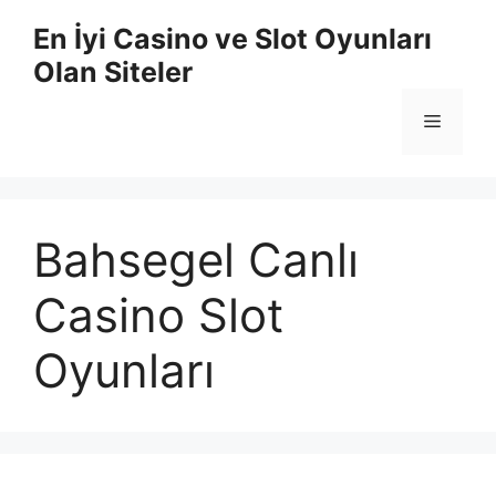
İçeriğe
En İyi Casino ve Slot Oyunları
atla
Olan Siteler
Menü
Bahsegel Canlı
Casino Slot
Oyunları