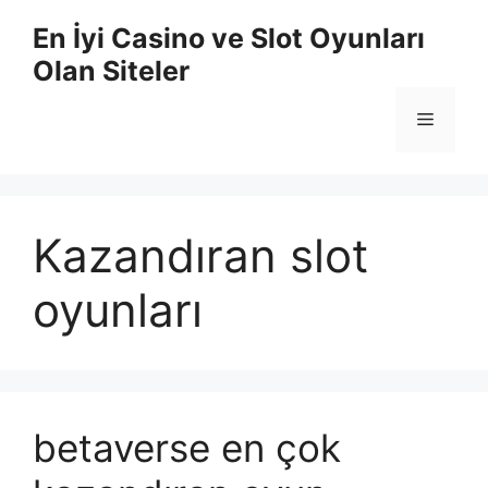
İçeriğe
En İyi Casino ve Slot Oyunları
atla
Olan Siteler
Menü
Kazandıran slot
oyunları
betaverse en çok