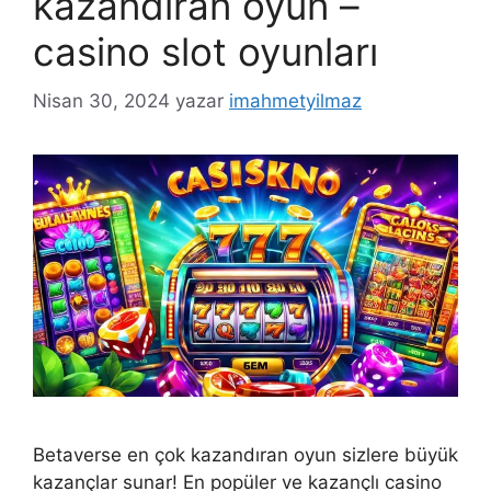
kazandıran oyun –
casino slot oyunları
Nisan 30, 2024
yazar
imahmetyilmaz
Betaverse en çok kazandıran oyun sizlere büyük
kazançlar sunar! En popüler ve kazançlı casino