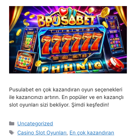
Pusulabet en çok kazandıran oyun seçenekleri
ile kazancınızı artırın. En popüler ve en kazançlı
slot oyunları sizi bekliyor. Şimdi keşfedin!
Kategoriler
Uncategorized
Etiketler
Casino Slot Oyunları
,
En çok kazandıran