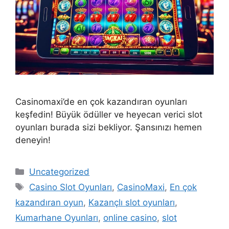
Casinomaxi’de en çok kazandıran oyunları
keşfedin! Büyük ödüller ve heyecan verici slot
oyunları burada sizi bekliyor. Şansınızı hemen
deneyin!
Kategoriler
Uncategorized
Etiketler
Casino Slot Oyunları
,
CasinoMaxi
,
En çok
kazandıran oyun
,
Kazançlı slot oyunları
,
Kumarhane Oyunları
,
online casino
,
slot