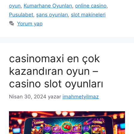
oyun
,
Kumarhane Oyunları
,
online casino
,
Pusulabet
,
şans oyunları
,
slot makineleri
Yorum yap
casinomaxi en çok
kazandıran oyun –
casino slot oyunları
Nisan 30, 2024
yazar
imahmetyilmaz