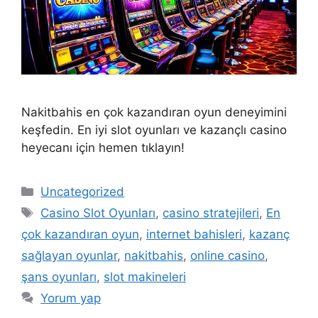
Nakitbahis en çok kazandıran oyun deneyimini
keşfedin. En iyi slot oyunları ve kazançlı casino
heyecanı için hemen tıklayın!
Kategoriler
Uncategorized
Etiketler
Casino Slot Oyunları
,
casino stratejileri
,
En
çok kazandıran oyun
,
internet bahisleri
,
kazanç
sağlayan oyunlar
,
nakitbahis
,
online casino
,
şans oyunları
,
slot makineleri
Yorum yap