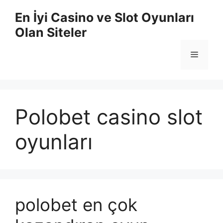
İçeriğe
En İyi Casino ve Slot Oyunları
atla
Olan Siteler
Menü
Polobet casino slot
oyunları
polobet en çok