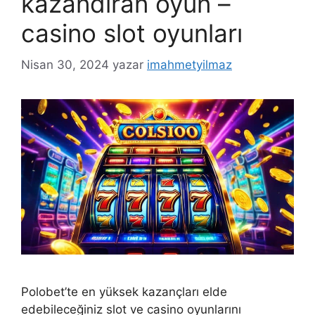
kazandıran oyun –
casino slot oyunları
Nisan 30, 2024
yazar
imahmetyilmaz
Polobet’te en yüksek kazançları elde
edebileceğiniz slot ve casino oyunlarını