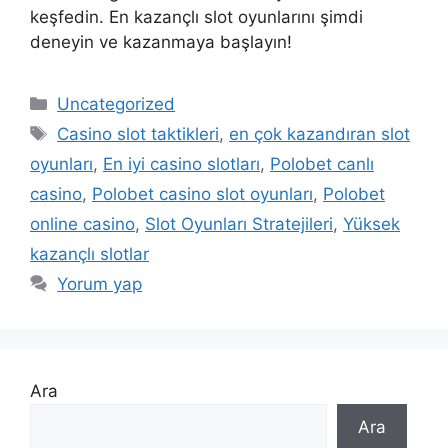
keşfedin. En kazançlı slot oyunlarını şimdi
deneyin ve kazanmaya başlayın!
Kategoriler
Uncategorized
Etiketler
Casino slot taktikleri
,
en çok kazandıran slot
oyunları
,
En iyi casino slotları
,
Polobet canlı
casino
,
Polobet casino slot oyunları
,
Polobet
online casino
,
Slot Oyunları Stratejileri
,
Yüksek
kazançlı slotlar
Yorum yap
Ara
Ara