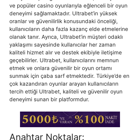
ve popüler casino oyunlarıyla eğlenceli bir oyun
deneyimi sağlamaktadır. Ultrabet’in yüksek
oranlar ve güvenilirlik konusundaki önceliği,
kullanıcıların daha fazla kazanç elde etmelerine
olanak tanır. Ayrıca, Ultrabet’in müşteri odaklı
yaklaşımı sayesinde kullanıcılar her zaman
kaliteli hizmet alır ve destek ekibiyle iletişime
geçebilirler. Ultrabet, kullanıcılarını memnun
etmek ve onlara güvenilir bir oyun ortamı
sunmak için çaba sarf etmektedir. Türkiye’de en
çok kazandıran oyunlar arayan kullanıcıların
tercih ettiği Ultrabet, kaliteli ve güvenilir oyun
deneyimi sunan bir platformdur.
Anahtar Noktalar: