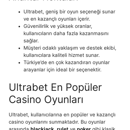
Ultrabet, geniş bir oyun seçeneği sunar
ve en kazançlı oyunları içerir.
Güvenilirlik ve yüksek oranlar,
kullanıcıların daha fazla kazanmasını
sağlar.
Müşteri odaklı yaklaşım ve destek ekibi,
kullanıcılara kaliteli hizmet sunar.
Türkiye’de en çok kazandıran oyunlar
arayanlar için ideal bir seçenektir.
Ultrabet En Popüler
Casino Oyunları
Ultrabet, kullanıcılarına en popüler ve kazançlı
casino oyunlarını sunmaktadır. Bu oyunlar
arasında
blackjack
,
rulet
ve
poker
gibi klasik