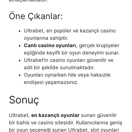
Öne Çıkanlar:
Ultrabet, en popüler ve kazançlı casino
oyunlarına sahiptir.
Canlı casino oyunları
, gerçek krupiyeler
eşliğinde keyifli bir oyun deneyimi sunar.
Ultrabet’in casino oyunları güvenilir ve
adil bir şekilde sunulmaktadır.
Oyunları oynarken hile veya haksızlık
endişesi yaşamazsınız.
Sonuç
Ultrabet,
en kazançlı oyunlar
sunan güvenilir
bir bahis ve casino sitesidir. Kullanıcılarına geniş
bir oyun seçeneği sunan Ultrabet, slot oyunları