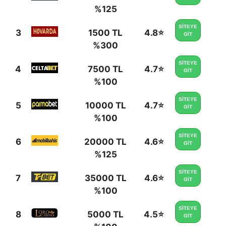
%125
SİTEYE
3
1500 TL
4.8⭐
GİT
%300
SİTEYE
4
7500 TL
4.7⭐
GİT
%100
SİTEYE
5
10000 TL
4.7⭐
GİT
%100
SİTEYE
6
20000 TL
4.6⭐
GİT
%125
SİTEYE
7
35000 TL
4.6⭐
GİT
%100
SİTEYE
8
5000 TL
4.5⭐
GİT