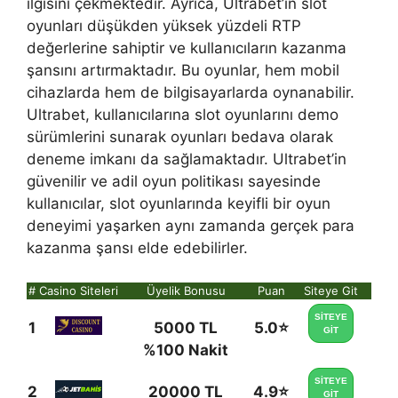
ilgisini çekmektedir. Ayrıca, Ultrabet’in slot
oyunları düşükden yüksek yüzdeli RTP
değerlerine sahiptir ve kullanıcıların kazanma
şansını artırmaktadır. Bu oyunlar, hem mobil
cihazlarda hem de bilgisayarlarda oynanabilir.
Ultrabet, kullanıcılarına slot oyunlarını demo
sürümlerini sunarak oyunları bedava olarak
deneme imkanı da sağlamaktadır. Ultrabet’in
güvenilir ve adil oyun politikası sayesinde
kullanıcılar, slot oyunlarında keyifli bir oyun
deneyimi yaşarken aynı zamanda gerçek para
kazanma şansı elde edebilirler.
#
Casino Siteleri
Üyelik Bonusu
Puan
Siteye Git
SİTEYE
1
5000 TL
5.0⭐
GİT
%100 Nakit
SİTEYE
2
20000 TL
4.9⭐
GİT