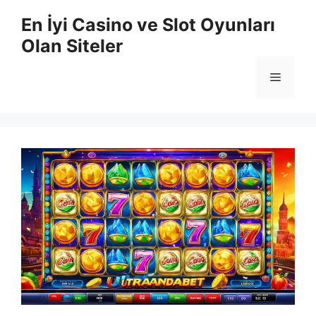
İçeriğe
En İyi Casino ve Slot Oyunları
atla
Olan Siteler
Menü