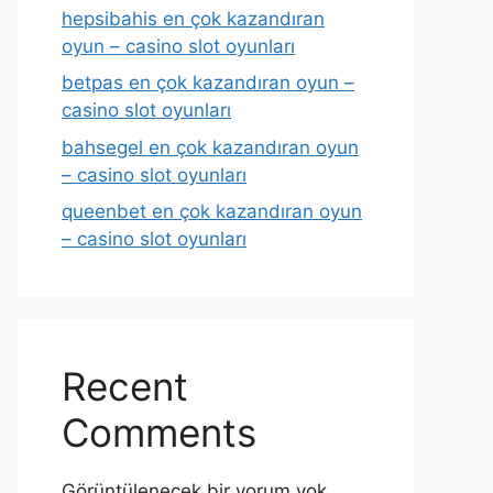
hepsibahis en çok kazandıran
oyun – casino slot oyunları
betpas en çok kazandıran oyun –
casino slot oyunları
bahsegel en çok kazandıran oyun
– casino slot oyunları
queenbet en çok kazandıran oyun
– casino slot oyunları
Recent
Comments
Görüntülenecek bir yorum yok.