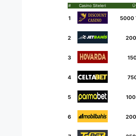
#
Casino Siteleri
Ü
1
5000 
2
200
3
15
4
75
5
100
6
200