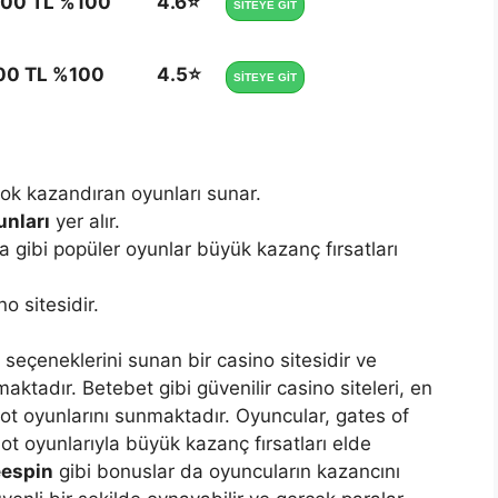
00 TL %100
4.6⭐
SİTEYE GİT
00 TL %100
4.5⭐
SİTEYE GİT
çok kazandıran oyunları sunar.
unları
yer alır.
gibi popüler oyunlar büyük kazanç fırsatları
no sitesidir.
seçeneklerini sunan bir casino sitesidir ve
aktadır. Betebet gibi güvenilir casino siteleri, en
lot oyunlarını sunmaktadır. Oyuncular, gates of
t oyunlarıyla büyük kazanç fırsatları elde
eespin
gibi bonuslar da oyuncuların kazancını