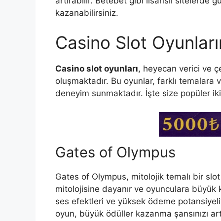
artırabilir. Betebet gibi lisanslı sitelerde 
kazanabilirsiniz.
Casino Slot Oyunların
Casino slot oyunları
, heyecan verici ve ç
oluşmaktadır. Bu oyunlar, farklı temalara ve
deneyim sunmaktadır. İşte size popüler iki
Gates of Olympus
Gates of Olympus, mitolojik temalı bir sl
mitolojisine dayanır ve oyunculara büyük kaz
ses efektleri ve yüksek ödeme potansiyeliy
oyun, büyük ödüller kazanma şansınızı artı