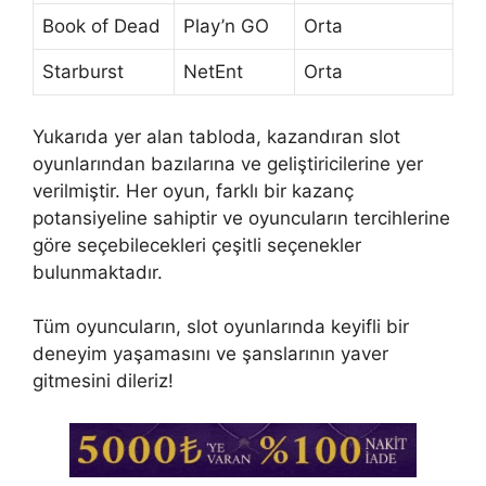
Book of Dead
Play’n GO
Orta
Starburst
NetEnt
Orta
Yukarıda yer alan tabloda, kazandıran slot
oyunlarından bazılarına ve geliştiricilerine yer
verilmiştir. Her oyun, farklı bir kazanç
potansiyeline sahiptir ve oyuncuların tercihlerine
göre seçebilecekleri çeşitli seçenekler
bulunmaktadır.
Tüm oyuncuların, slot oyunlarında keyifli bir
deneyim yaşamasını ve şanslarının yaver
gitmesini dileriz!