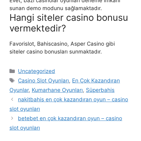
Evet, bazı casinolar oyunları deneme imkanı
sunan demo modunu sağlamaktadır.
Hangi siteler casino bonusu
vermektedir?
Favorislot, Bahiscasino, Asper Casino gibi
siteler casino bonusları sunmaktadır.
Kategoriler
Uncategorized
Etiketler
Casino Slot Oyunları
,
En Çok Kazandıran
Oyunlar
,
Kumarhane Oyunları
,
Süperbahis
nakitbahis en çok kazandıran oyun – casino
slot oyunları
betebet en çok kazandıran oyun – casino
slot oyunları