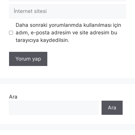
İnternet
sitesi
Daha sonraki yorumlarımda kullanılması için
adım, e-posta adresim ve site adresim bu
tarayıcıya kaydedilsin.
Ara
Ara