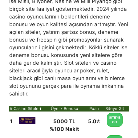
ise Misli, Bilyoner, Nesine ve Milli Piyango gibi
birçok site faaliyet göstermektedir. 2024 yılında
casino oyuncularının beklentileri deneme
bonusu ve oyun kalitesi açısından artmıştır. Yeni
açılan siteler, yatırım şartsız bonus, deneme
bonusu ve freespin gibi promosyonlar sunarak
oyuncuların ilgisini çekmektedir. Köklü siteler ise
deneme bonusu konusunda yeni sitelere göre
daha geride kalmıştır. Slot siteleri ve casino
siteleri aracılığıyla oyuncular poker, rulet,
blackjack gibi canlı masa oyunlarını ve binlerce
slot oyununu gerçek para ile oynama imkanına
sahiptir.
#
Casino Siteleri
Üyelik Bonusu
Puan
Siteye Git
SİTEYE
1
5000 TL
5.0⭐
GİT
%100 Nakit